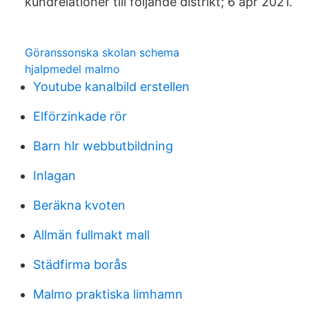
kundrelationer till följande distrikt; 6 apr 2021.
Göranssonska skolan schema
hjalpmedel malmo
Youtube kanalbild erstellen
Elförzinkade rör
Barn hlr webbutbildning
Inlagan
Beräkna kvoten
Allmän fullmakt mall
Städfirma borås
Malmo praktiska limhamn